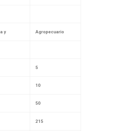
ia y
Agropecuario
a
5
10
50
215