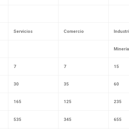
Servicios
Comercio
Industr
Minerí
7
7
15
30
35
60
165
125
235
535
345
655