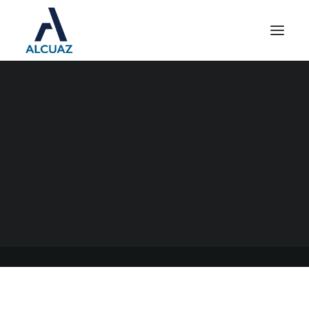
ACTUALIZACIÓN DEL
VALOR DEL MÓDULO IGJ
24/08/2021
|
EN
GENERAL
|
POR
ESTUDIO CONTABLE ALCUAZ