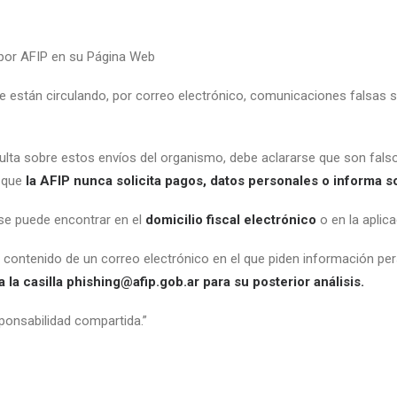
 por AFIP en su Página Web
e están circulando, por correo electrónico, comunicaciones falsas s
ulta sobre estos envíos del organismo, debe aclararse que son fals
a que
la AFIP
nunca solicita pagos, datos personales o informa so
se puede encontrar en el
domicilio fiscal electrónico
o en la aplic
 contenido de un correo electrónico en el que piden información pe
 la casilla phishing@afip.gob.ar para su posterior análisis
.
ponsabilidad compartida.”