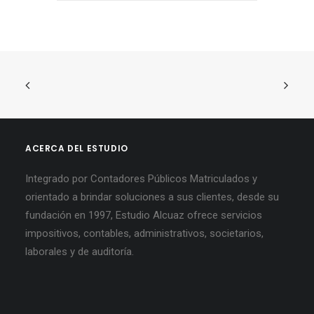
ACERCA DEL ESTUDIO
Integrado por Contadores Públicos Matriculados y
orientado a brindar soluciones a sus clientes, desde su
fundación en 1997, Estudio Alcuaz ofrece servicios
impositivos, contables, administrativos, societarios,
laborales y de auditoría.