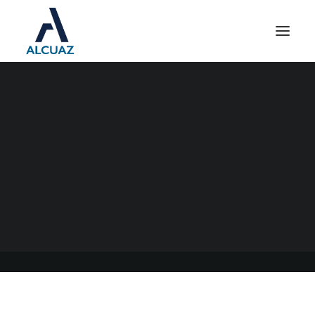
AFIP PLAN PERMANENTE-
NUEVA PRORROGA
EXTENSION DE BENEFICIOS
30/10/2020
|
EN
GENERAL
|
POR
ESTUDIO ALCUAZ