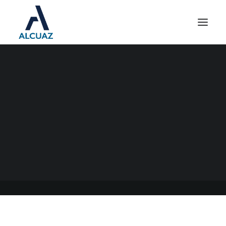
AFIP Y LA FISCALIZACIÓN
LABORAL
27/10/2021
|
EN
GENERAL
|
POR
ESTUDIO CONTABLE ALCUAZ