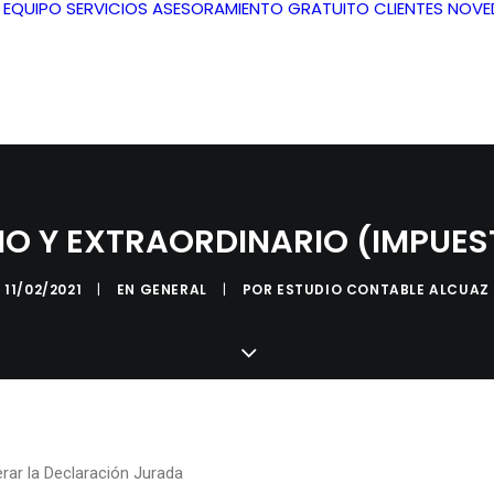
L EQUIPO
SERVICIOS
ASESORAMIENTO GRATUITO
CLIENTES
NOVE
IO Y EXTRAORDINARIO (IMPUEST
11/02/2021
|
EN
GENERAL
|
POR
ESTUDIO CONTABLE ALCUAZ
erar la Declaración Jurada