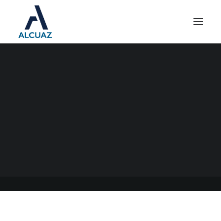
ARANCELES RENOVACIÓN
ANUAL 2023 IERIC
07/02/2023
|
EN
GENERAL
|
POR
ESTUDIO CONTABLE ALCUAZ