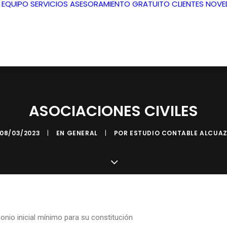
L EQUIPO
SERVICIOS
ASESORAMIENTO GRATUITO
CLIENTES
NOVE
ASOCIACIONES CIVILES
08/03/2023
|
EN
GENERAL
|
POR
ESTUDIO CONTABLE ALCUA
onio inicial mínimo para su constitución