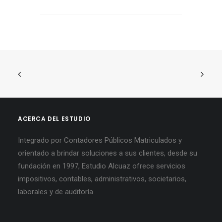
ACERCA DEL ESTUDIO
Integrado por Contadores Públicos Matriculados y
orientado a brindar soluciones a sus clientes, desde su
fundación en 1997, Estudio Alcuaz ofrece servicios
impositivos, contables, administrativos, societarios,
laborales y de auditoría.