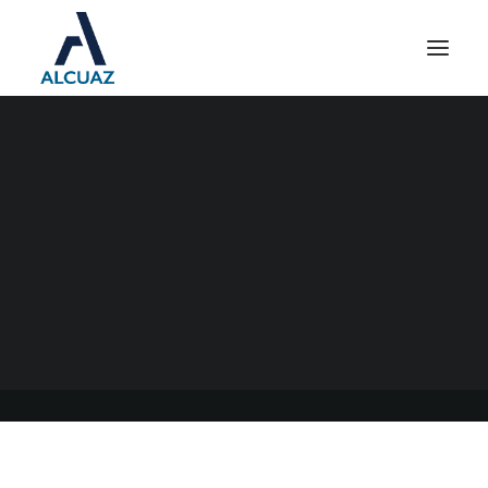
AUMENTO DE LA
FACTURACIÓN EN EL
MONOTRIBUTO
12/06/2023
|
EN
GENERAL
|
POR
ESTUDIO CONTABLE ALCUAZ