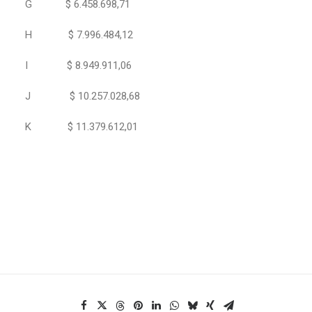
G $ 6.458.698,71
H $ 7.996.484,12
I $ 8.949.911,06
J $ 10.257.028,68
K $ 11.379.612,01