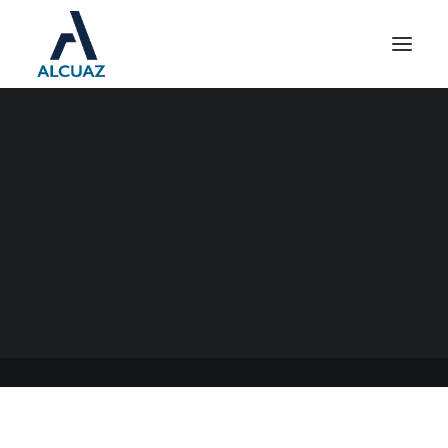
AUMENTO SALARIAL
UOCRA
05/07/2023
|
EN
GENERAL
|
POR
ESTUDIO CONTABLE ALCUAZ