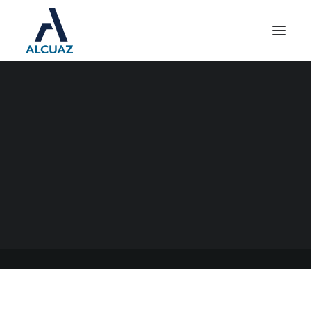
AUTÓNOMOS
10/10/2022
|
EN
GENERAL
|
POR
ESTUDIO CONTABLE ALCUAZ