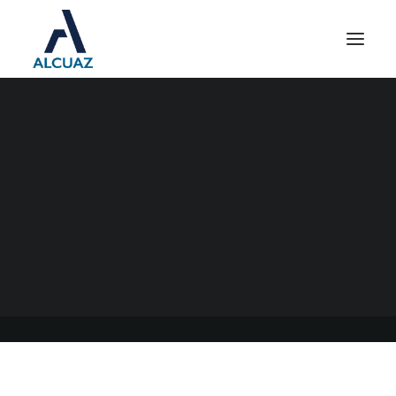
AUTÓNOMOS
06/08/2023
|
EN
GENERAL
|
POR
ESTUDIO CONTABLE ALCUAZ