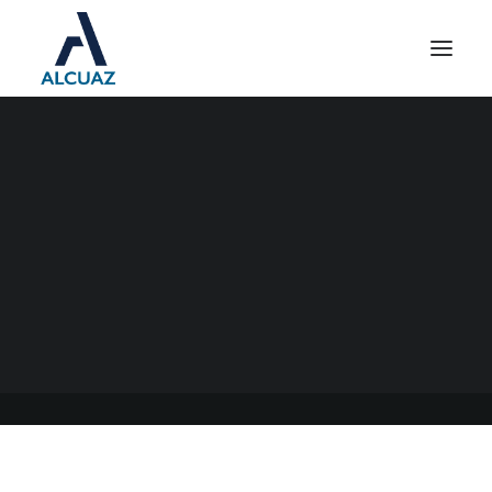
BAJA AUTOMÁTICA DEL
MONOTRIBUTO
30/12/2020
|
EN
GENERAL
|
POR
ESTUDIO CONTABLE ALCUAZ