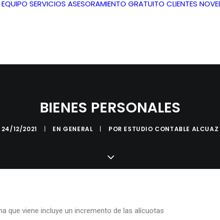
L EQUIPO
SERVICIOS
ASESORAMIENTO GRATUITO
CLIENTES
NOVE
BIENES PERSONALES
24/12/2021
|
EN
GENERAL
|
POR
ESTUDIO CONTABLE ALCUAZ
na que viene incluye un incremento de las alícuotas