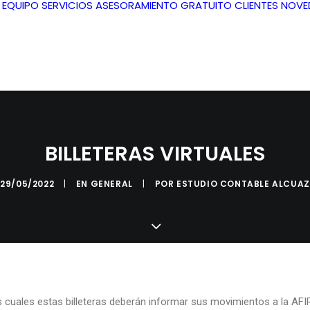
L EQUIPO
SERVICIOS
ASESORAMIENTO GRATUITO
CLIENTES
NOVE
BILLETERAS VIRTUALES
29/05/2022
|
EN
GENERAL
|
POR
ESTUDIO CONTABLE ALCUAZ
os cuales estas billeteras deberán informar sus movimientos a la AF