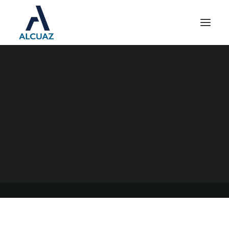
BLANQUEO PARA LA
CONSTRUCCIÓN
12/05/2022
|
EN
GENERAL
|
POR
ESTUDIO CONTABLE ALCUAZ