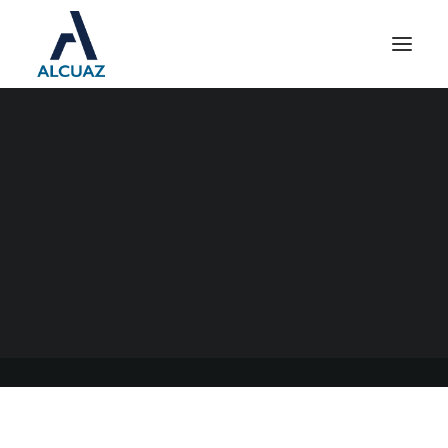
BONO DE FIN DE AÑO DE $
24.000 PARA
TRABAJADORES
PRIVADOS
19/12/2022
|
EN
GENERAL
|
POR
ESTUDIO CONTABLE ALCUAZ