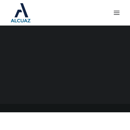
BONOS POR ÚNICA VEZ
21/04/2022
|
EN
GENERAL
|
POR
ESTUDIO CONTABLE ALCUAZ