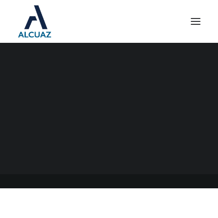
CAMIONEROS Y OBREROS
DEL TRANSPORTE
AUTOMOTOR DE CARGAS
07/11/2022
|
EN
GENERAL
|
POR
ESTUDIO CONTABLE ALCUAZ