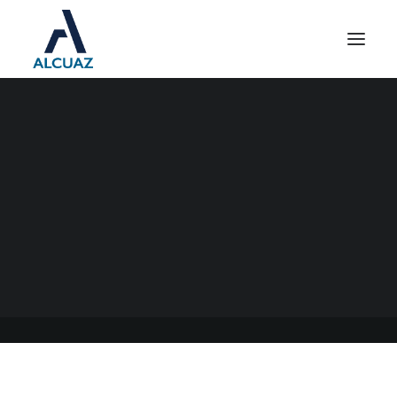
CARTA DE PORTE
ELECTRÓNICA PARA
DERIVADOS GRANARIOS
12/04/2023
|
EN
GENERAL
|
POR
ESTUDIO CONTABLE ALCUAZ