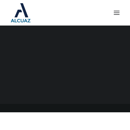
CATEGORÍAS PARA LA
RECATEGORIZACIÓN EN EL
MONOTRIBUTO
19/07/2021
|
EN
GENERAL
|
POR
ESTUDIO CONTABLE ALCUAZ