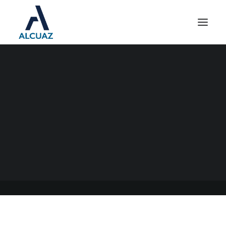
CENSO DIGITAL
17/05/2022
|
EN
GENERAL
|
POR
ESTUDIO CONTABLE ALCUAZ