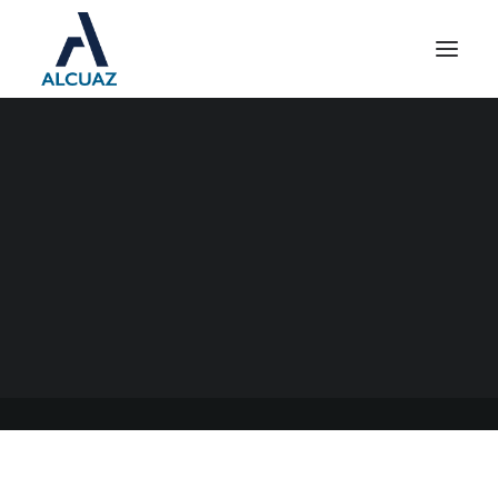
CERTIFICADO DE
EXCLUSIÓN DE RETENCIÓN
Y/O PERCEPCIÓN DEL IVA
PARA MICROEMPRESAS
21/07/2023
|
EN
GENERAL
|
POR
ESTUDIO CONTABLE ALCUAZ