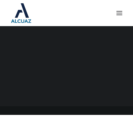
CERTIFICADO EXENCIÓN
GANANCIAS ENTIDADES
SIN FINES DE LUCRO
03/05/2022
|
EN
GENERAL
|
POR
ESTUDIO CONTABLE ALCUAZ