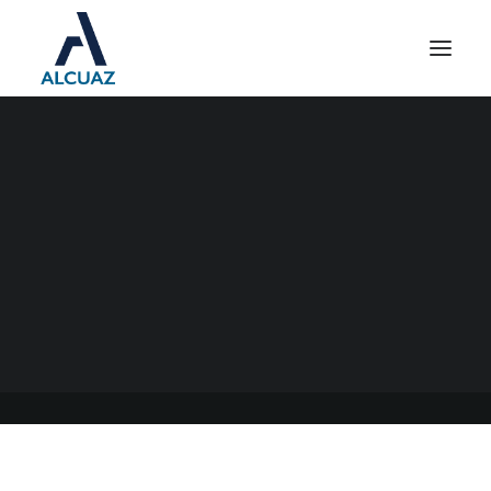
CERTIFICADO PYME F.1272
16/07/2021
|
EN
GENERAL
|
POR
ESTUDIO CONTABLE ALCUAZ