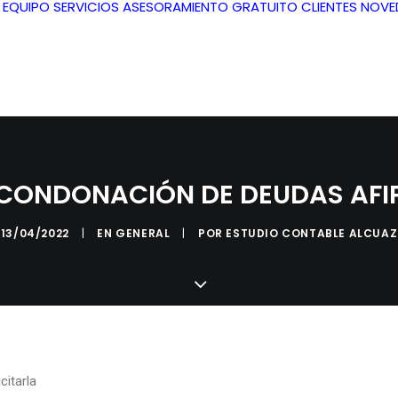
L EQUIPO
SERVICIOS
ASESORAMIENTO GRATUITO
CLIENTES
NOVE
CONDONACIÓN DE DEUDAS AFI
13/04/2022
|
EN
GENERAL
|
POR
ESTUDIO CONTABLE ALCUAZ
citarla