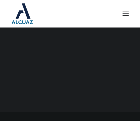
CONSULTA DE
BENEFICIARIOS DEL
RÉGIMEN DE REINTEGRO
DEL IVA
19/09/2023
|
EN
GENERAL
|
POR
ESTUDIO CONTABLE ALCUAZ