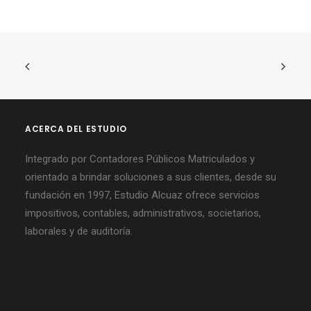
ACERCA DEL ESTUDIO
Integrado por Contadores Públicos Matriculados y
orientado a brindar soluciones a sus clientes, desde su
fundación en 1997, Estudio Alcuaz ofrece servicios
impositivos, contables, administrativos, societarios,
laborales y de auditoría.