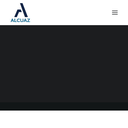
CONTRATO DE
TELETRABAJO
07/03/2021
|
EN
GENERAL
|
POR
ESTUDIO CONTABLE ALCUAZ