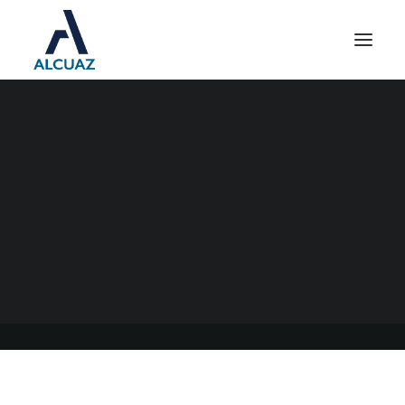
COOPERATIVAS
03/01/2021
|
EN
GENERAL
|
POR
ESTUDIO CONTABLE ALCUAZ