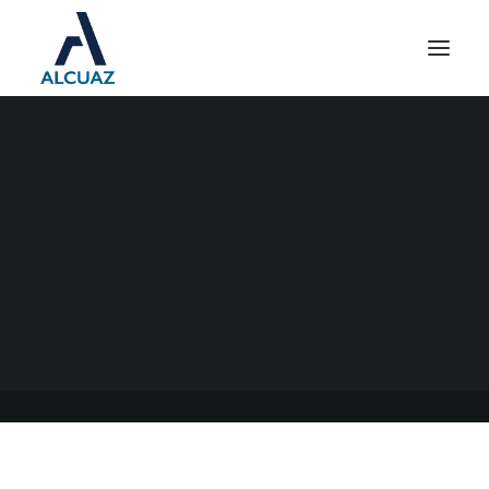
DECLARACIÓN JURADA
ANUAL 2021 INGRESOS
BRUTOS CABA
21/09/2022
|
EN
GENERAL
|
POR
ESTUDIO CONTABLE ALCUAZ