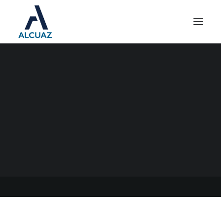
DECLARACIONES
JURADAS DE INGRESOS
BRUTOS CONVENIO
MULTILATERAL DE
SEPTIEMBRE 2022
20/10/2022
|
EN
GENERAL
|
POR
ESTUDIO CONTABLE ALCUAZ