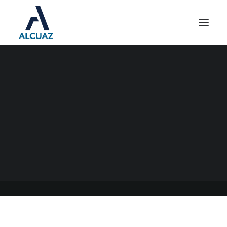
DECLARACIONES
JURADAS GANANCIAS
SOCIEDADES
16/04/2023
|
EN
GENERAL
|
POR
ESTUDIO CONTABLE ALCUAZ