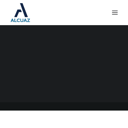
DECLARACIONES
JURADAS GANANCIAS
SOCIEDADES
09/10/2023
|
EN
GENERAL
|
POR
ESTUDIO CONTABLE ALCUAZ