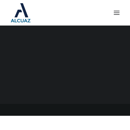
DECLARACIONES
JURADAS INFORMATIVAS
TRABAJADORES EN
RELACIÓN DE
DEPENDENCIA
28/06/2021
|
EN
GENERAL
|
POR
ESTUDIO CONTABLE ALCUAZ