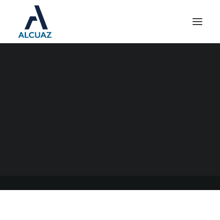
DOMICILIO FISCAL
ELECTRÓNICO DE AFIP
03/08/2023
|
EN
GENERAL
|
POR
ESTUDIO CONTABLE ALCUAZ