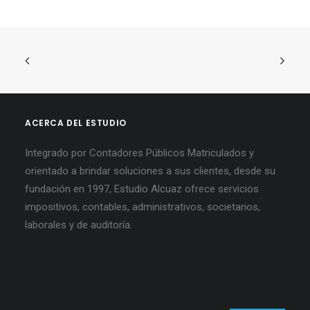
ACERCA DEL ESTUDIO
Integrado por Contadores Públicos Matriculados y
orientado a brindar soluciones a sus clientes, desde su
fundación en 1997, Estudio Alcuaz ofrece servicios
impositivos, contables, administrativos, societarios,
laborales y de auditoría.