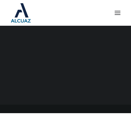
ECONOMÍA DEL
CONOCIMIENTO
22/02/2021
|
EN
GENERAL
|
POR
ESTUDIO CONTABLE ALCUAZ