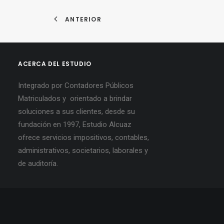
ANTERIOR
ACERCA DEL ESTUDIO
Integrado por Contadores Públicos
Matriculados y orientado a brindar
soluciones a sus clientes, desde su
fundación en 1997, Estudio Alcuaz
ofrece servicios impositivos, contables,
administrativos, societarios, laborales y
de auditoría.