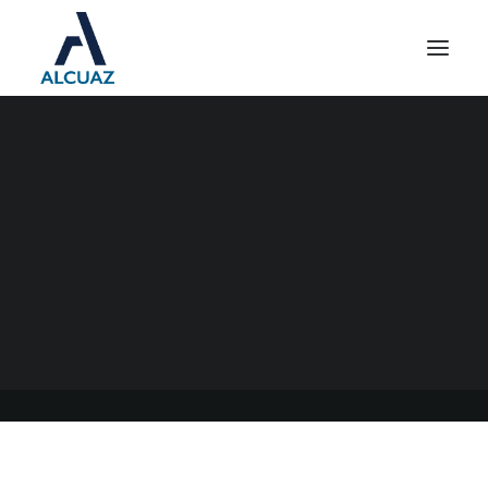
EXIMICIÓN DEL REGISTRO
DE LOS DATOS
BIOMÉTRICOS AFIP
26/09/2022
|
EN
GENERAL
|
POR
ESTUDIO CONTABLE ALCUAZ