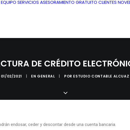
L EQUIPO
SERVICIOS
ASESORAMIENTO GRATUITO
CLIENTES
NOVE
CTURA DE CRÉDITO ELECTRÓN
01/02/2021
|
EN
GENERAL
|
POR
ESTUDIO CONTABLE ALCUAZ
odrán endosar, ceder y descontar desde una cuenta bancaria.