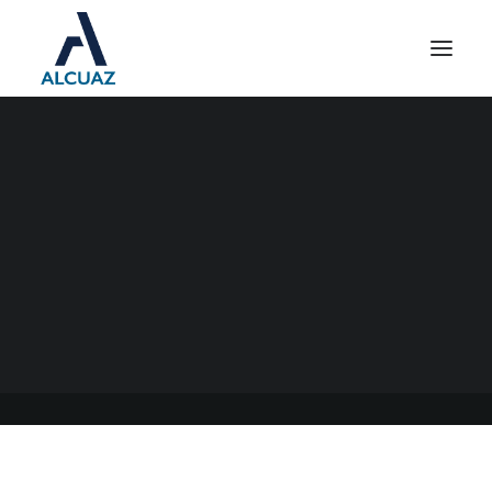
FECHA DE PAGO DEL
AGUINALDO DE DICIEMBRE
10/12/2021
|
EN
GENERAL
|
POR
ESTUDIO CONTABLE ALCUAZ