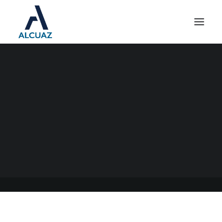
FECHAS DE INSCRIPCIÓN
REPRO DE MAYO A
SEPTIEMBRE 2022
02/06/2022
|
EN
GENERAL
|
POR
ESTUDIO CONTABLE ALCUAZ