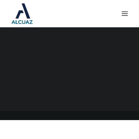
FECHAS DE PAGO DE LAS
JUBILACIONES DE JULIO
2022
07/07/2022
|
EN
GENERAL
|
POR
ESTUDIO CONTABLE ALCUAZ