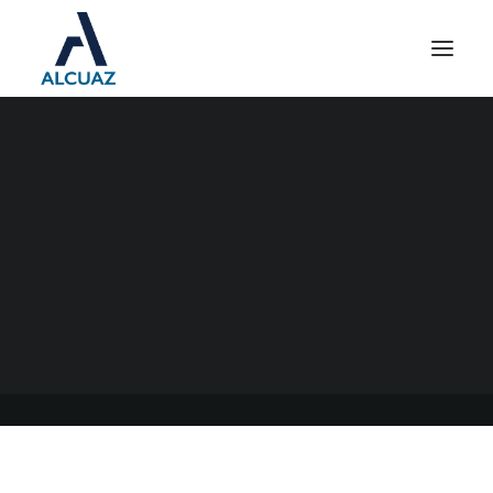
FERIA JUDICIAL
20/07/2022
|
EN
GENERAL
|
POR
ESTUDIO CONTABLE ALCUAZ