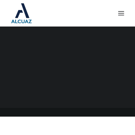
GANANCIAS Y BIENES
PERSONALES
01/02/2022
|
EN
GENERAL
|
POR
ESTUDIO CONTABLE ALCUAZ