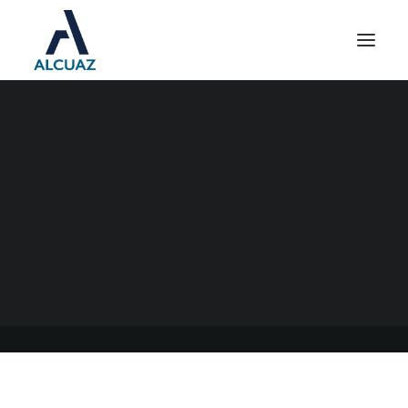
GANANCIAS Y BIENES
PERSONALES 2020
03/10/2021
|
EN
GENERAL
|
POR
ESTUDIO CONTABLE ALCUAZ