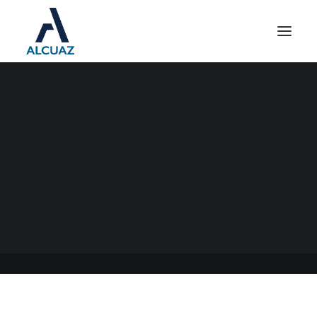
GANANCIAS Y BIENES
PERSONALES 2021
10/05/2022
|
EN
GENERAL
|
POR
ESTUDIO CONTABLE ALCUAZ