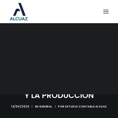
HABILITACIÓN DEL
SERVICIO PARA TRAMITAR
BENEFICIOS DEL
PROGRAMA DE
ASISTENCIA DE
EMERGENCIA AL TRABAJO
Y LA PRODUCCIÓN
12/04/2020
|
EN
GENERAL
|
POR
ESTUDIO CONTABLE ALCUAZ