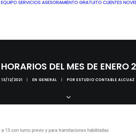
L EQUIPO
SERVICIOS
ASESORAMIENTO GRATUITO
CLIENTES
NOVE
 HORARIOS DEL MES DE ENERO 
13/12/2021
|
EN
GENERAL
|
POR
ESTUDIO CONTABLE ALCUAZ
 a 13 con turno previo y para tramitaciones habilitadas