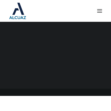
IGJ – PLAN DE
REGULARIZACIÓN DE
ASOCIACIONES CIVILES
20/04/2022
|
EN
GENERAL
|
POR
ESTUDIO CONTABLE ALCUAZ