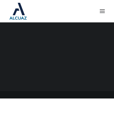
IGJ REUNIONES
CELEBRADAS A
DISTANCIA-PRORROGA
DE MANDATOS VENCIDOS
27/11/2020
|
EN
GENERAL
|
POR
ESTUDIO ALCUAZ